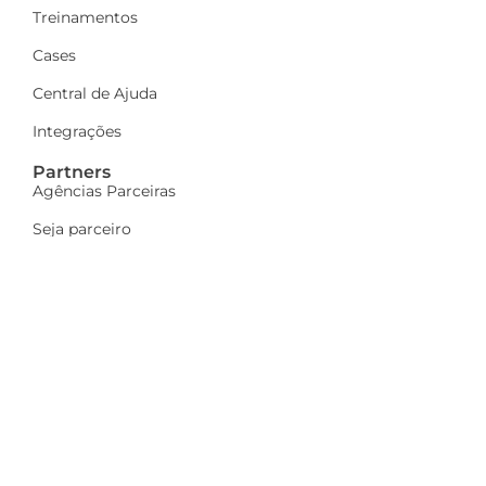
Treinamentos
Cases
Central de Ajuda
Integrações
Partners
Agências Parceiras
Seja parceiro
A Dinamize
Quem Somos
Fale Conosco
Ações sociais
Trabalhe Conosco
Mais
Identidade visual