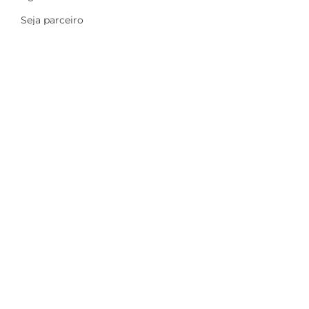
Seja parceiro
A Dinamize
Quem Somos
Fale Conosco
Ações sociais
Trabalhe Conosco
Mais
Identidade visual
Newsletter
Indique e ganhe
Política de privacidade