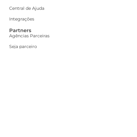
Central de Ajuda
Integrações
Partners
Agências Parceiras
Seja parceiro
A Dinamize
Quem Somos
Fale Conosco
Ações sociais
Trabalhe Conosco
Mais
Identidade visual
Newsletter
Indique e ganhe