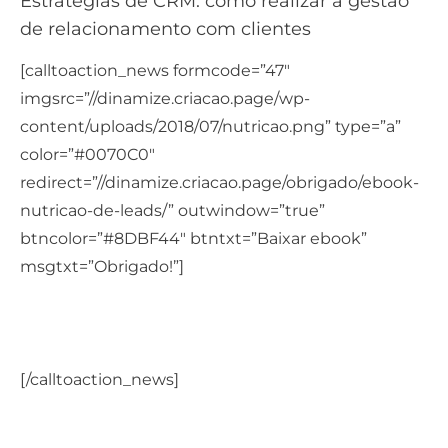
Estratégias de CRM: como realizar a gestão
de relacionamento com clientes
[calltoaction_news formcode=”47″
imgsrc=”//dinamize.criacao.page/wp-
content/uploads/2018/07/nutricao.png” type=”a”
color=”#0070C0″
redirect=”//dinamize.criacao.page/obrigado/ebook-
nutricao-de-leads/” outwindow=”true”
btncolor=”#8DBF44″ btntxt=”Baixar ebook”
msgtxt=”Obrigado!”]
Saiba como usar a nutrição de leads para gerar
novas vendas
[/calltoaction_news]