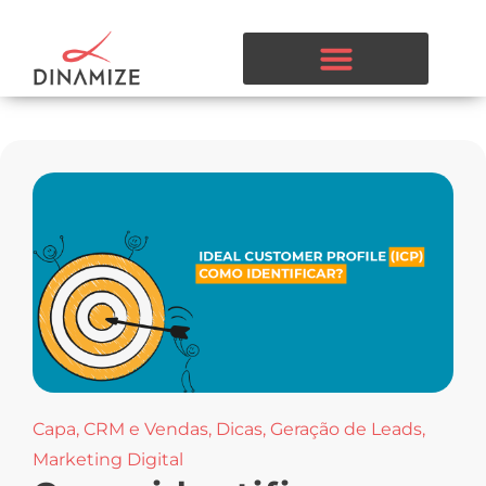
Capa
,
CRM e Vendas
,
Dicas
,
Geração de Leads
,
Marketing Digital