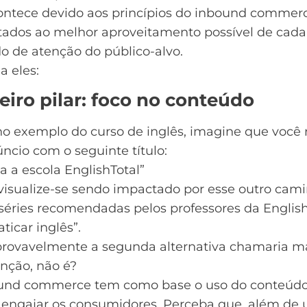
contece devido aos princípios do inbound commer
ltados ao melhor aproveitamento possível de cada
o de atenção do
público-alvo
.
a eles:
eiro pilar: foco no conteúdo
no exemplo do curso de inglês, imagine que você
cio com o seguinte título:
a a escola EnglishTotal”
visualize-se sendo impactado por esse outro cami
séries recomendadas pelos professores da English
aticar inglês”.
provavelmente a segunda alternativa chamaria ma
nção, não é?
und commerce tem como base o uso do conteúdo
e engajar os consumidores. Perceba que, além de ut