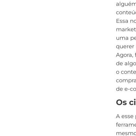
alguém 
conteúd
Essa n
market
uma pe
querer 
Agora,
de algo
o conte
compra 
de
e-c
Os c
A esse
ferram
mesmo 