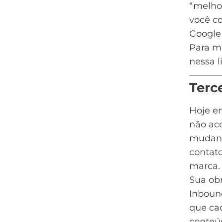
“melhor
você c
Google 
Para me
nessa l
Terc
Hoje e
não ac
mudanç
contat
marca.
Sua obr
Inboun
que ca
conteú