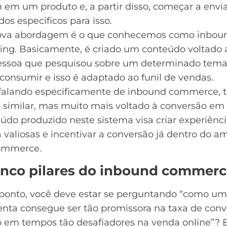
em um produto e, a partir disso, começar a envi
os específicos para isso.
ova abordagem é o que conhecemos como
inbou
ing
. Basicamente, é criado um conteúdo voltado 
ssoa que pesquisou sobre um determinado tema
consumir e isso é adaptado ao funil de vendas.
 falando especificamente de inbound commerce, t
 similar, mas muito mais voltado à conversão em 
údo produzido neste sistema visa criar experiênc
valiosas e incentivar a conversão já dentro do a
ommerce
.
inco pilares do inbound commer
 ponto, você deve estar se perguntando “como u
enta consegue ser tão promissora na
taxa de conv
em tempos tão desafiadores na venda online”? 