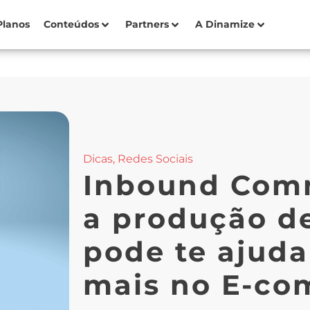
Planos
Conteúdos
Partners
A Dinamize
Dicas
,
Redes Sociais
Inbound Com
a produção d
pode te ajuda
mais no E-c