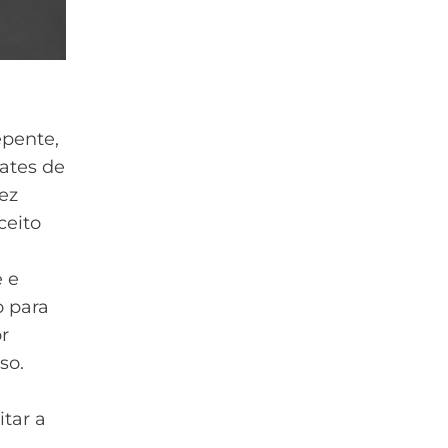
pente,
ates de
ez
ceito
e e
o para
r
so.
itar a