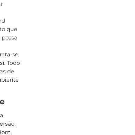
ar
nd
ao que
 possa
rata-se
si. Todo
ias de
mbiente
ce
ma
ersão
,
Bom,