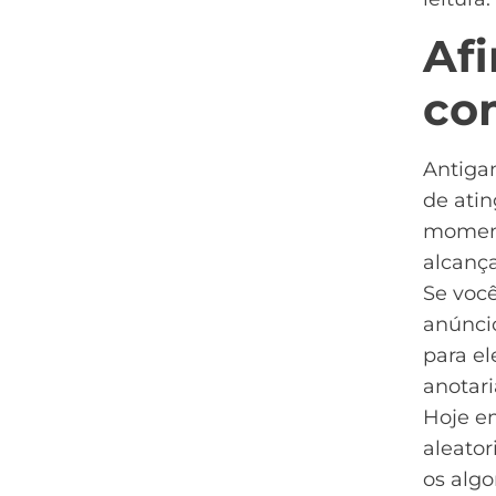
Afi
co
Antigam
de atin
moment
alcança
Se você
anúnci
para el
anotari
Hoje em
aleato
os algo