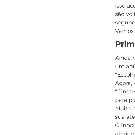
isso a
são vo
segund
Vamos 
Prim
Ainda 
um anún
“Escolh
Agora, 
“Cinco 
para pr
Muito 
sua ate
O inbo
atrair 