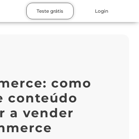
Teste grátis
Login
merce: como
e conteúdo
r a vender
ommerce