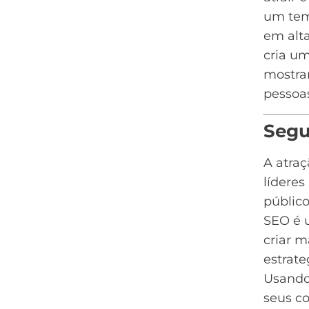
um tema
em alta
cria um
mostra
pessoas
Segu
A atra
líderes
público
SEO é 
criar m
estrat
Usando 
seus c