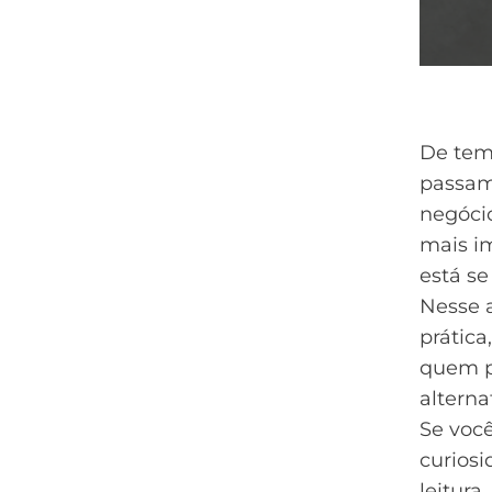
De tem
passam
negóci
mais im
está se
Nesse a
prática
quem p
alterna
Se voc
curiosi
leitura.