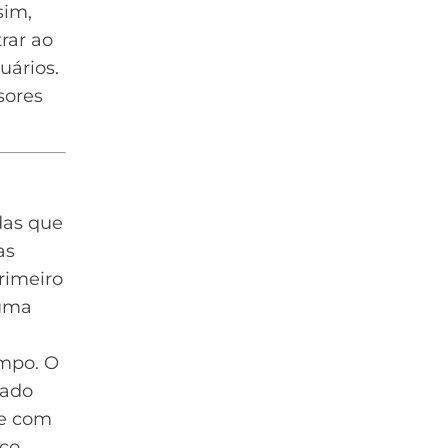
sim,
rar ao
uários.
sores
das
que
as
imeiro
 uma
empo. O
dado
te com
co.