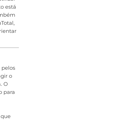
to está
também
Total,
ientar
 pelos
gir o
. O
o para
r que