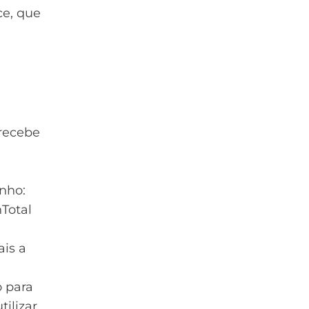
ce, que
 recebe
nho:
Total
is a
 para
ilizar