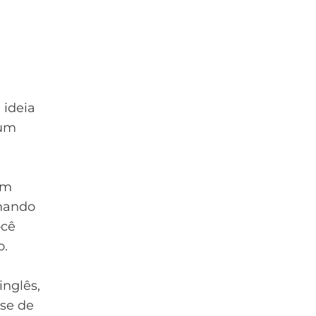
 ideia
gum
um
lhando
ocê
o.
nglês,
sse de