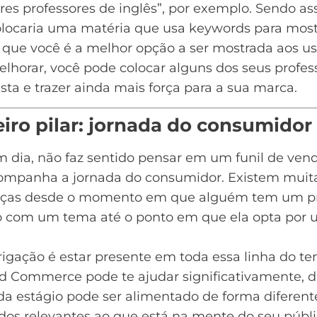
es professores de inglês”, por exemplo. Sendo as
olocaria uma matéria que usa keywords para most
que você é a melhor opção a ser mostrada aos us
lhorar, você pode colocar alguns dos seus profes
ista e trazer ainda mais força para a sua marca.
eiro pilar: jornada do consumidor
m dia, não faz sentido pensar em um
funil de ven
ompanha a jornada do consumidor. Existem muit
as desde o momento em que alguém tem um pr
o com um tema até o ponto em que ela opta por
igação é estar presente em toda essa linha do t
d Commerce pode te ajudar significativamente, 
da estágio pode ser alimentado de forma diferen
dos relevantes ao que está na mente do seu públi