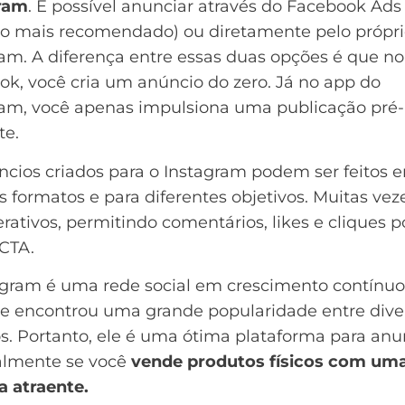
ram
. É possível anunciar através do
Facebook Ads
o mais recomendado) ou diretamente pelo própr
am. A diferença entre essas duas opções é que no
k, você cria um anúncio do zero. Já no app do
ram, você apenas
impulsiona uma publicação pré-
te.
ncios criados para o Instagram podem ser feitos 
s formatos e para diferentes objetivos. Muitas veze
erativos, permitindo comentários, likes e cliques 
CTA.
agram é uma rede social em crescimento contínu
Ele encontrou uma grande popularidade entre dive
s. Portanto, ele é uma ótima plataforma para anu
almente se você
vende produtos físicos com um
a atraente.