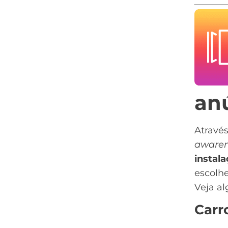
an
Atravé
awaren
instala
escolhe
Veja al
Carr