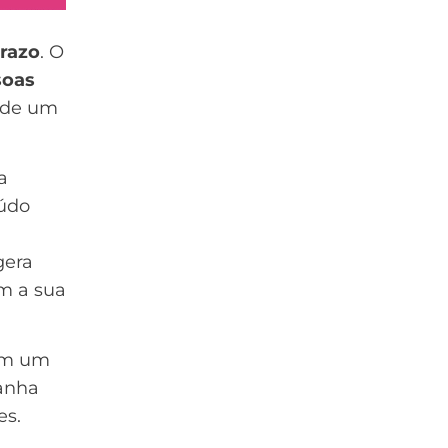
a
prazo
. O
soas
l de um
a
eúdo
era
am a sua
em um
panha
es.