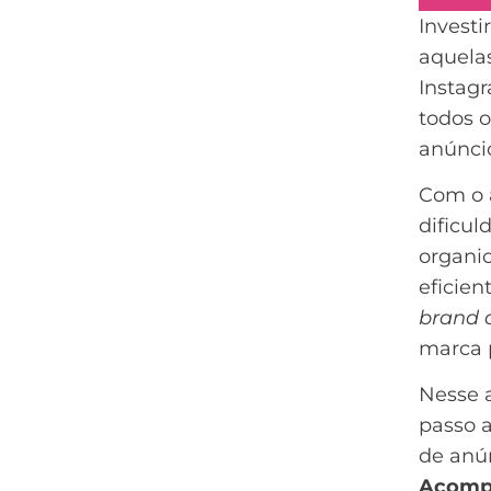
Investi
aquela
Instag
todos 
anúncio
Com o a
dificu
organi
eficien
brand 
marca 
Nesse 
passo 
de anún
Acompa