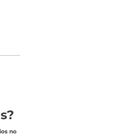
ds?
ios no