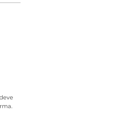
 deve
orma.