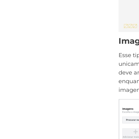
Imag
Esse ti
unica
deve ar
enquant
image