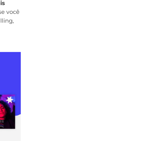
is
se você
lling
,