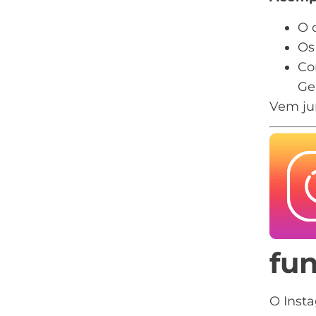
O 
Os
Co
Ge
Vem ju
fu
O Inst