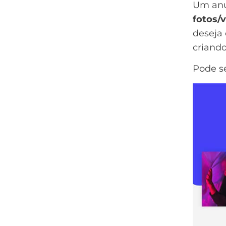
Um anú
fotos/
deseja
criando
Pode se