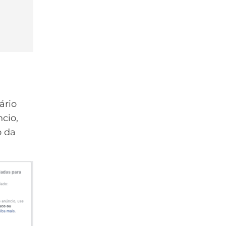
ário
ncio,
o da