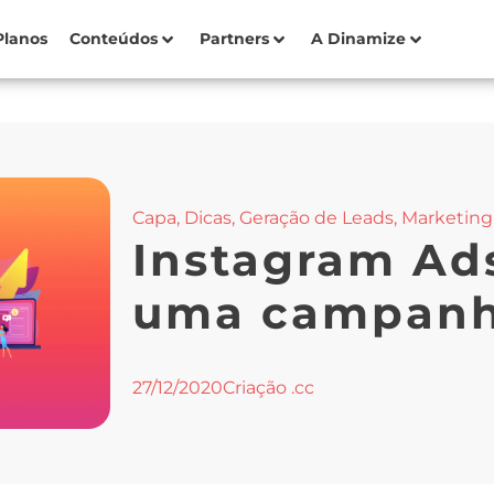
Planos
Conteúdos
Partners
A Dinamize
Capa
,
Dicas
,
Geração de Leads
,
Marketing 
Instagram Ads
uma campanh
27/12/2020
Criação .cc