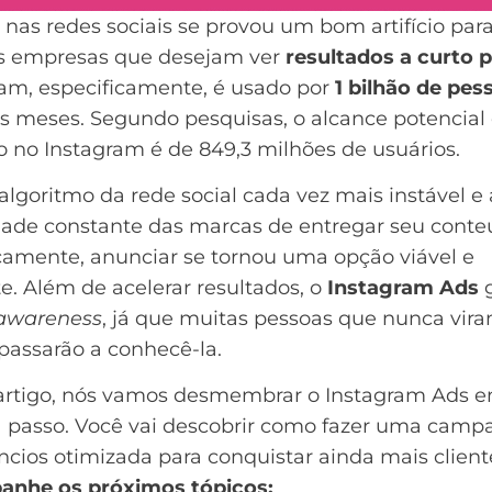
r nas redes sociais se provou um bom artifício par
s empresas que desejam ver
resultados a curto 
ram, especificamente, é usado por
1 bilhão de pes
os meses. Segundo pesquisas,
o alcance potencia
 no Instagram é de 849,3 milhões de usuários.
lgoritmo da rede social cada vez mais instável e 
ldade constante das marcas de entregar seu cont
camente, anunciar se tornou uma opção viável e
te. Além de acelerar resultados, o
Instagram Ads
g
awareness
, já que muitas pessoas que nunca vir
passarão a conhecê-la.
artigo, nós vamos desmembrar o Instagram Ads 
a passo. Você vai descobrir como fazer uma cam
cios otimizada para conquistar ainda mais client
nhe os próximos tópicos: