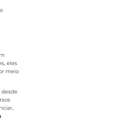
io
em
s, eles
por meio
o desde
rsos
nciar,
a