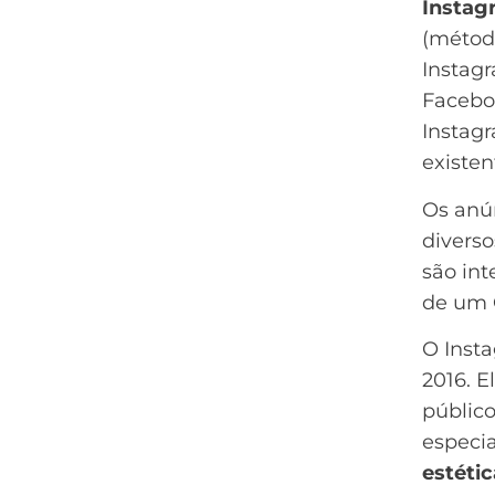
Instag
(métod
Instagr
Faceboo
Instag
existen
Os anú
diverso
são int
de um
O Inst
2016. 
público
especi
estétic