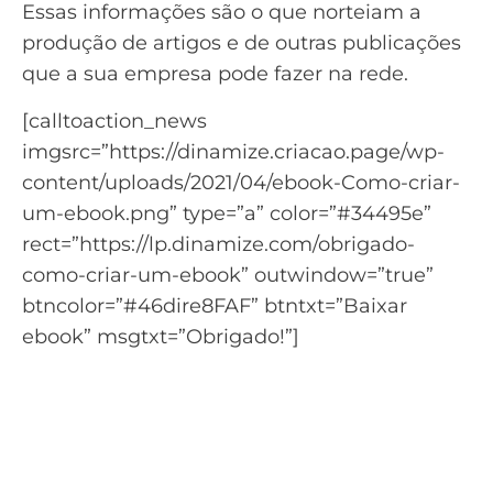
Essas informações são o que norteiam a
produção de artigos e de outras publicações
que a sua empresa pode fazer na rede.
[calltoaction_news
imgsrc=”https://dinamize.criacao.page/wp-
content/uploads/2021/04/ebook-Como-criar-
um-ebook.png” type=”a” color=”#34495e”
rect=”https://lp.dinamize.com/obrigado-
como-criar-um-ebook” outwindow=”true”
btncolor=”#46dire8FAF” btntxt=”Baixar
ebook” msgtxt=”Obrigado!”]
Aprenda tudo para criar um
eBook de qualidade
Baixe o material: Como Criar um Ebook do