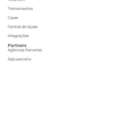
Treinamentos
Cases
Central de Ajuda
Integrações
Partners
Agências Parceiras
Seja parceiro
A Dinamize
Quem Somos
Fale Conosco
Ações sociais
Trabalhe Conosco
Mais
Identidade visual