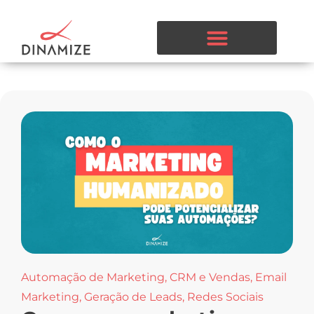
Automação de Marketing
,
CRM e Vendas
,
Email
Marketing
,
Geração de Leads
,
Redes Sociais