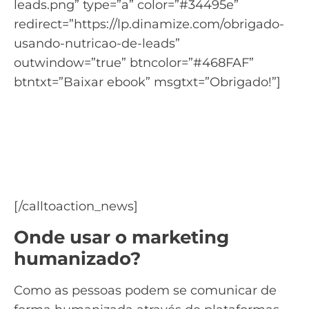
leads.png” type=”a” color=”#34495e”
redirect=”https://lp.dinamize.com/obrigado-
usando-nutricao-de-leads”
outwindow=”true” btncolor=”#468FAF”
btntxt=”Baixar ebook” msgtxt=”Obrigado!”]
Saiba como usar a nutrição
de leads para gerar novas
vendas
Baixe o ebook Nutrição de Leads
[/calltoaction_news]
Onde usar o marketing
humanizado?
Como as pessoas podem se comunicar de