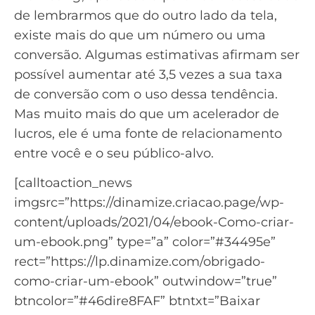
de lembrarmos que do outro lado da tela,
existe mais do que um número ou uma
conversão
. Algumas estimativas afirmam ser
possível
aumentar até 3,5
vezes a sua taxa
de conversão com o uso dessa tendência.
Mas muito mais do que um acelerador de
lucros, ele é uma fonte de relacionamento
entre você e o seu
público-alvo
.
[calltoaction_news
imgsrc=”https://dinamize.criacao.page/wp-
content/uploads/2021/04/ebook-Como-criar-
um-ebook.png” type=”a” color=”#34495e”
rect=”https://lp.dinamize.com/obrigado-
como-criar-um-ebook” outwindow=”true”
btncolor=”#46dire8FAF” btntxt=”Baixar