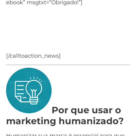
ebook” msgtxt=”Obrigado!”]
Aprenda tudo para criar um
eBook de qualidade
Baixe o material: Como Criar um Ebook do
zero.
[/calltoaction_news]
Por que usar o
marketing humanizado?
Humanizar sua marca é essencial para que