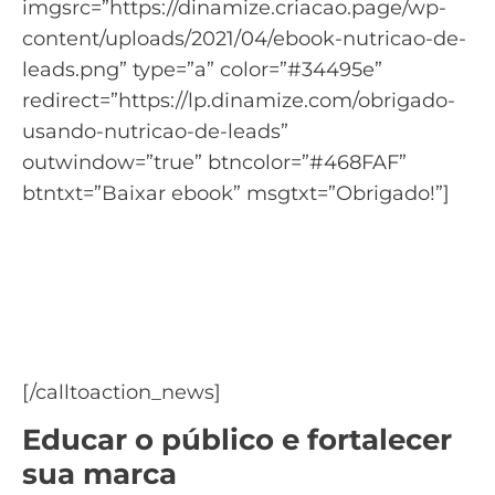
imgsrc=”https://dinamize.criacao.page/wp-
content/uploads/2021/04/ebook-nutricao-de-
leads.png” type=”a” color=”#34495e”
redirect=”https://lp.dinamize.com/obrigado-
usando-nutricao-de-leads”
outwindow=”true” btncolor=”#468FAF”
btntxt=”Baixar ebook” msgtxt=”Obrigado!”]
Saiba como usar a nutrição
de leads para gerar novas
vendas
Baixe o ebook Nutrição de Leads
[/calltoaction_news]
Educar o público e fortalecer
sua marca