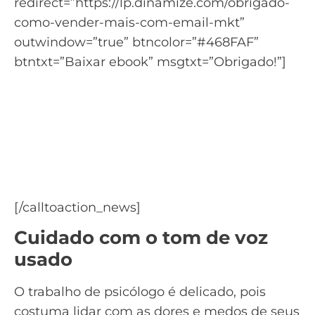
redirect=”https://lp.dinamize.com/obrigado-
como-vender-mais-com-email-mkt”
outwindow=”true” btncolor=”#468FAF”
btntxt=”Baixar ebook” msgtxt=”Obrigado!”]
Quer saber como o Email
Marketing pode ajudar a
aumentar suas vendas?
Baixe o ebook de como vender com Email
Marketing
[/calltoaction_news]
Cuidado com o tom de voz
usado
O trabalho de psicólogo é delicado, pois
costuma lidar com as dores e medos de seus