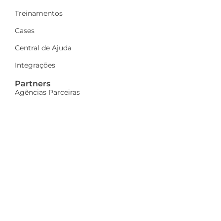
Treinamentos
Cases
Central de Ajuda
Integrações
Partners
Agências Parceiras
Seja parceiro
A Dinamize
Quem Somos
Fale Conosco
Ações sociais
Trabalhe Conosco
Mais
Identidade visual