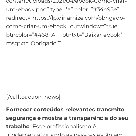
content/uploads/2021/04/ebook-Como-criar-
um-ebook.png” type=”a” color=”#34495e”
redirect=”https://lp.dinamize.com/obrigado-
como-criar-um-ebook” outwindow=”true”
btncolor=”#468FAF” btntxt=”Baixar ebook”
msgtxt=”Obrigado!”]
Aprenda tudo para criar um
eBook de qualidade
Baixe o material: Como Criar um Ebook do
zero.
[/calltoaction_news]
Fornecer conteúdos relevantes transmite
segurança e mostra a transparência do seu
trabalho
. Esse profissionalismo é
fundamental quando as pessoas estão em