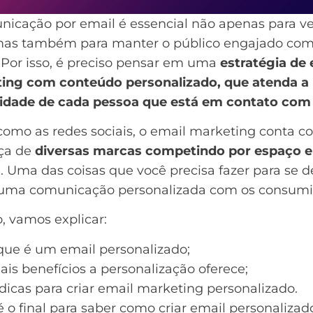
nicação por email é essencial não apenas para v
mas também para manter o público engajado com
 Por isso, é preciso pensar em uma
estratégia de 
ing com conteúdo personalizado, que atenda a
idade de cada pessoa que está em contato com
omo as redes sociais, o
email marketing
conta c
ça de
diversas marcas competindo por espaço e
s
. Uma das coisas que você precisa fazer para se d
r uma comunicação personalizada com os consumi
o, vamos explicar:
que é um email personalizado;
ais benefícios a personalização oferece;
 dicas para
criar email marketing
personalizado.
é o final para saber como criar email personalizad