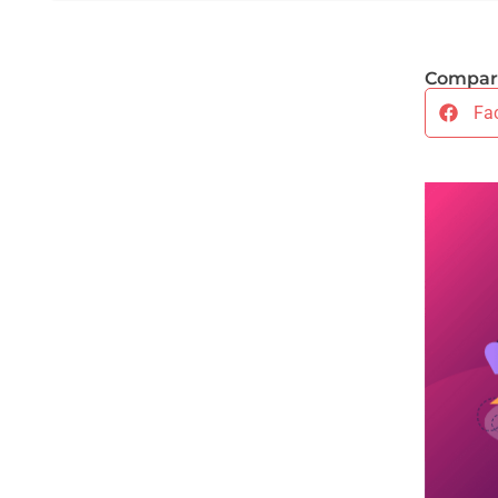
Compart
Fa