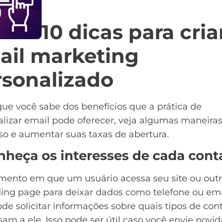
10 dicas para cria
ail marketing
rsonalizado
ue você sabe dos benefícios que a prática de
lizar email pode oferecer, veja algumas maneira
sso e aumentar suas taxas de abertura.
onheça os interesses de cada cont
ento em que um usuário acessa seu site ou outr
ding page
para deixar dados como telefone ou ema
de solicitar informações sobre quais tipos de co
sam a ele. Isso pode ser útil caso você envie novi