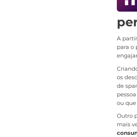
per
A part
para o 
engaj
Criando
os des
de sp
pessoa
ou que 
Outro 
mais v
consum