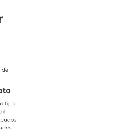
r
s de
ato
o tipo
il,
nteúdos
dades