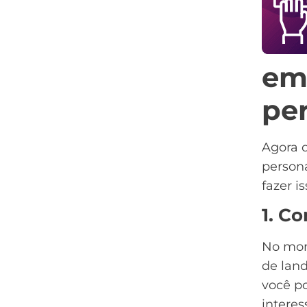
em
pe
Agora q
persona
fazer i
1. C
No mom
de
lan
você po
interes