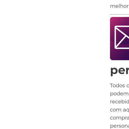
melhor
pe
Todos 
podem s
recebi
com aq
compra
persona