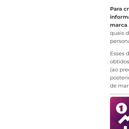
Para c
inform
marca
quais 
person
Esses 
obtido
(ao pre
poster
de mar