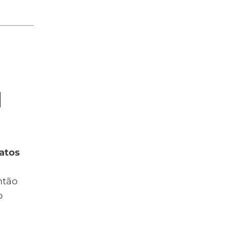
l
atos
ntão
o