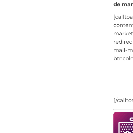
de mar
[callto
content
marketi
redirec
mail-m
btncolo
Quer a
Criamo
saber t
[/callt