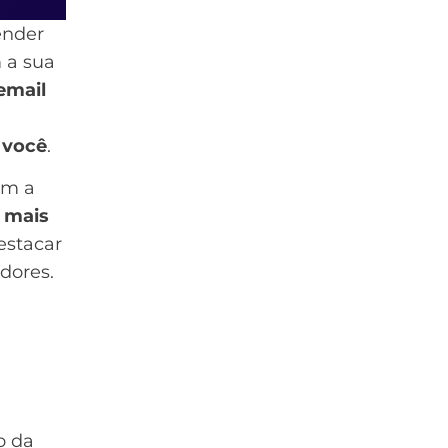
ender
 a sua
email
 você
.
om a
 mais
estacar
dores.
o da