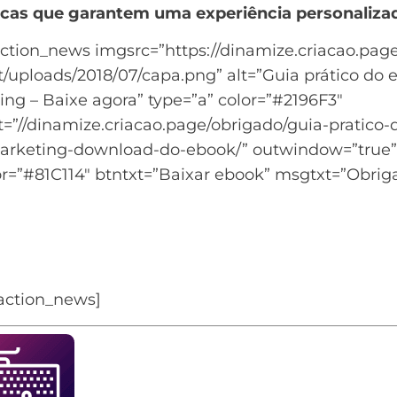
cas que garantem uma experiência personaliza
action_news imgsrc=”https://dinamize.criacao.pag
/uploads/2018/07/capa.png” alt=”Guia prático do 
ng – Baixe agora” type=”a” color=”#2196F3″
t=”//dinamize.criacao.page/obrigado/guia-pratico-
arketing-download-do-ebook/” outwindow=”true”
r=”#81C114″ btntxt=”Baixar ebook” msgtxt=”Obriga
prender mais sobre começar no email marketin
s um guia completo sobre Email Marketing para 
udo sobre esse recurso
oaction_news]