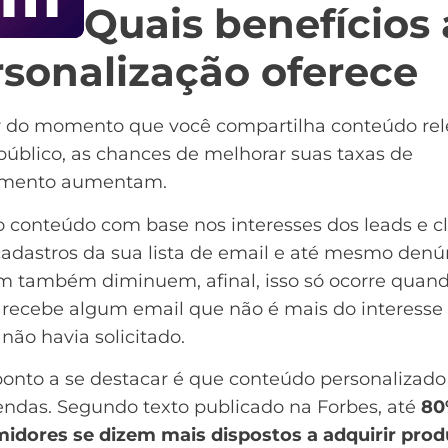
Quais benefícios 
sonalização oferece
ir do momento que você compartilha conteúdo re
público, as chances de melhorar suas taxas de
amento aumentam.
 conteúdo com base nos interesses dos leads e cl
cadastros da sua lista de email e até mesmo
denú
am
também diminuem, afinal, isso só ocorre qua
 recebe algum email que não é mais do interesse
não havia solicitado.
ponto a se destacar é que conteúdo personalizado
endas. Segundo
texto publicado na Forbes
, até
80
idores se dizem mais dispostos a adquirir prod