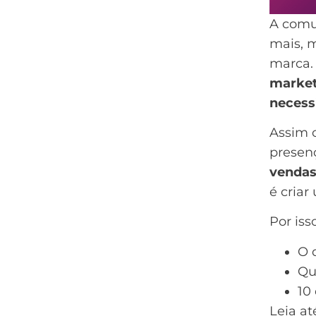
A comu
mais, 
marca.
market
necess
Assim c
presen
venda
é cria
Por iss
O 
Qu
10
Leia at