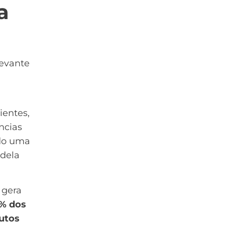
a
levante
ientes,
ncias
ndo uma
 dela
 gera
% dos
utos