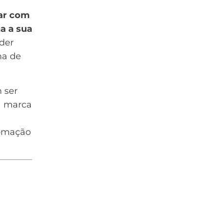
tar com
a a sua
nder
ma de
 ser
a marca
tomação