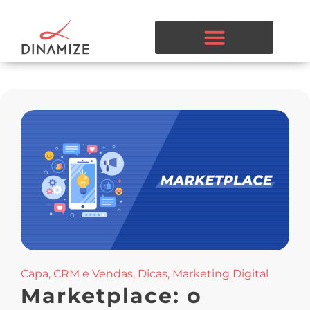
Capa
,
CRM e Vendas
,
Dicas
,
Marketing Digital
Marketplace: o