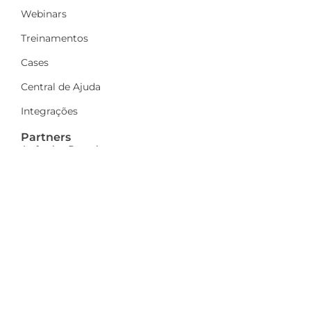
Webinars
Treinamentos
Cases
Central de Ajuda
Integrações
Partners
Agências Parceiras
Seja parceiro
A Dinamize
Quem Somos
Fale Conosco
Ações sociais
Trabalhe Conosco
Mais