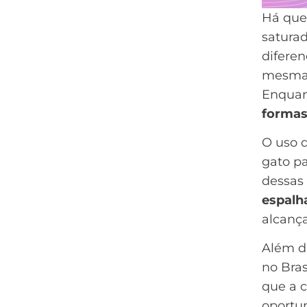
Há quem
saturad
diferen
mesma e
Enquan
formas
O uso 
gato pa
dessas 
espalh
alcanç
Além di
no Bras
que a c
oportu