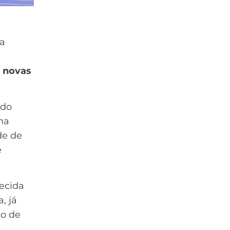
 a
r novas
 do
ma
de de
e
hecida
, já
io de