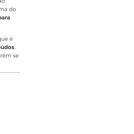
ão
ima do
para
que é
eúdos
.
orém se