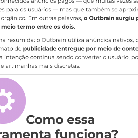
 conhecidos
anúncios pagos
— que muitas vezes s
ntes para os usuários — mas que também se aprox
 orgânico. Em outras palavras,
o Outbrain surgiu 
 meio termo entre os dois
.
a resumida: o Outbrain utiliza anúncios nativos, 
mato de
publicidade entregue por meio de cont
a intenção continua sendo converter o usuário, p
e artimanhas mais discretas.
Como essa
rramenta funciona?