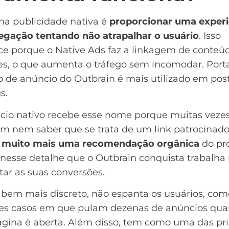
na publicidade nativa é
proporcionar uma experi
egação tentando não atrapalhar o usuário
. Isso
ce porque o Native Ads faz a linkagem de conteú
es, o que aumenta o tráfego sem incomodar. Porta
o de anúncio do Outbrain é mais utilizado em
pos
gs
.
cio nativo recebe esse nome porque muitas veze
sem nem saber que se trata de um
link patrocinad
 muito mais uma recomendação orgânica
do pr
 nesse detalhe que o Outbrain conquista trabalha
ar as suas conversões.
 bem mais discreto, não espanta os usuários, com
es casos em que pulam dezenas de anúncios qu
gina é aberta. Além disso, tem como uma das pri