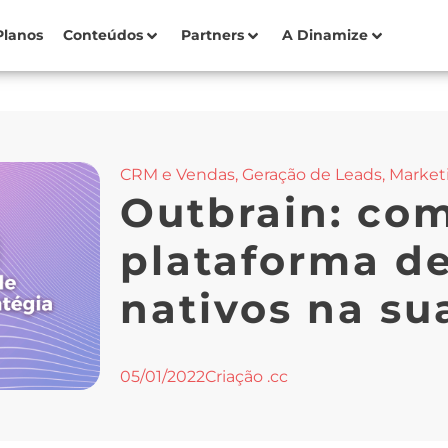
Planos
Conteúdos
Partners
A Dinamize
CRM e Vendas
,
Geração de Leads
,
Marketi
Outbrain: com
plataforma d
nativos na su
05/01/2022
Criação .cc