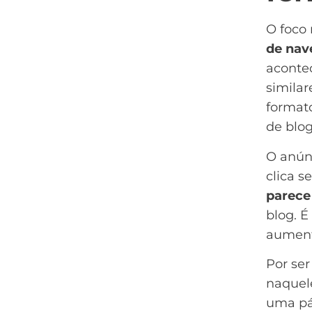
O foco 
de nav
aconte
similar
format
de blo
O anún
clica 
parece
blog. É
aument
Por ser
naquel
uma pá