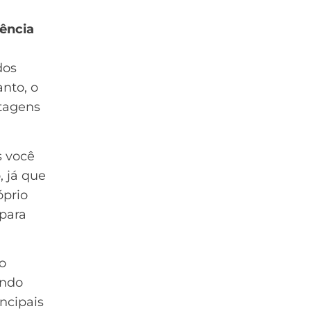
ência
dos
nto, o
tagens
s você
o
, já que
óprio
 para
o
ando
ncipais