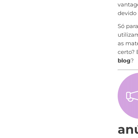
vantag
devido
Só para
utiliz
as maté
certo? 
blog
?
an