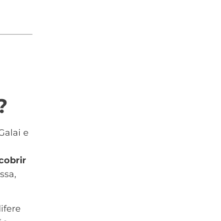
?
Galai e
cobrir
ssa,
ifere