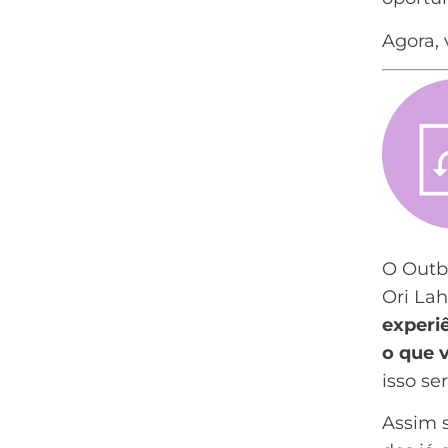
Agora, 
O Outb
Ori Lah
experi
o que 
isso se
Assim 