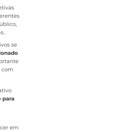
etivas
ferentes
blico,
as
.
ivos se
cionado
ortante
o com
ativo
 para
ecer em