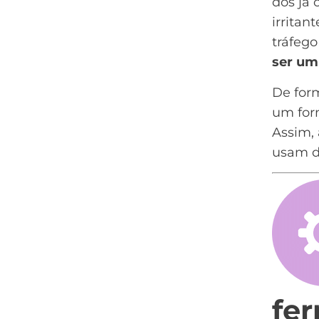
dos já
irrita
tráfego
ser um
De form
um for
Assim, 
usam d
fe