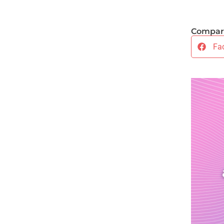
Compart
Fa