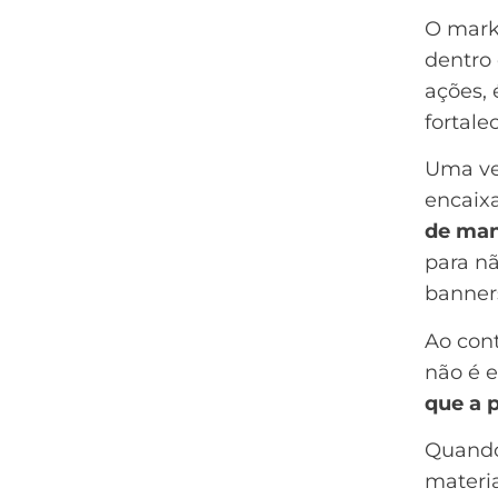
O
mark
dentro 
ações,
fortale
Uma vez
encaix
de man
para n
banners
Ao cont
não é 
que a 
Quando
materi