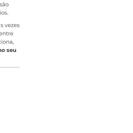
rsão
ios.
as vezes
entre
ciona,
no seu