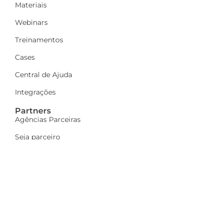
Materiais
Webinars
Treinamentos
Cases
Central de Ajuda
Integrações
Partners
Agências Parceiras
Seja parceiro
A Dinamize
Quem Somos
Fale Conosco
Ações sociais
Trabalhe Conosco