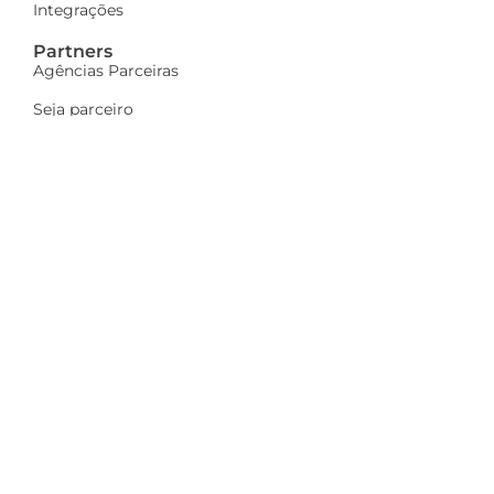
Integrações
Partners
Agências Parceiras
Seja parceiro
A Dinamize
Quem Somos
Fale Conosco
Ações sociais
Trabalhe Conosco
Mais
Identidade visual
Newsletter
Indique e ganhe
Política de privacidade