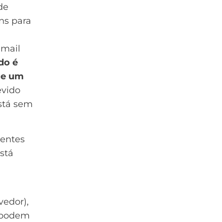
de
ns para
Gmail
do é
ue um
evido
stá sem
tentes
stá
vedor),
s podem