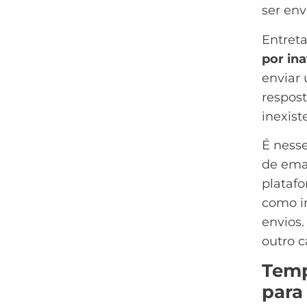
ser env
Entreta
por ina
enviar 
respost
inexist
É ness
de ema
plataf
como in
envios
outro c
Temp
para