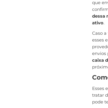
que en
confir
dessa 
ativo
.
Caso a 
esses 
proved
envios 
caixa 
próxim
Como
Esses e
tratar 
pode t