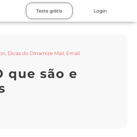
Teste grátis
Login
ion
,
Dicas do Dinamize Mail
,
Email
O que são e
s