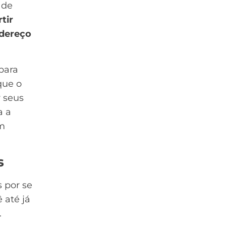
 de
rtir
ndereço
para
que o
r seus
a a
m
s
s por se
 até já
.