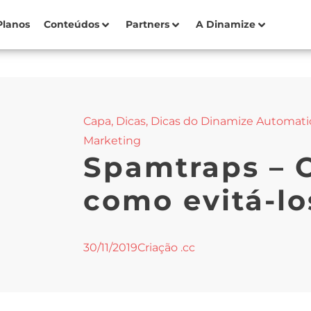
Planos
Conteúdos
Partners
A Dinamize
Capa
,
Dicas
,
Dicas do Dinamize Automat
Marketing
Spamtraps – 
como evitá-lo
30/11/2019
Criação .cc