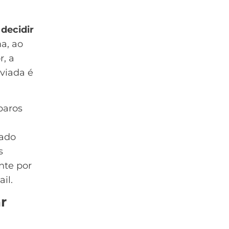
decidir
a, ao
, a
viada é
paros
a
cado
s
nte por
il.
r