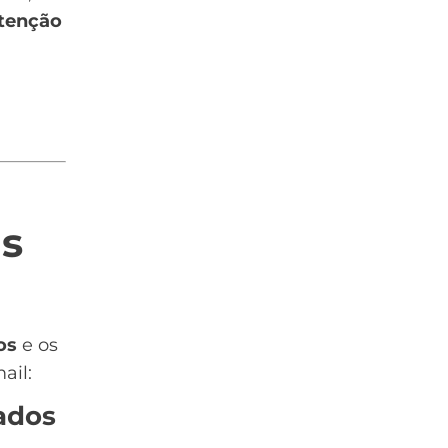
utenção
is
os
e os
mail
:
ados