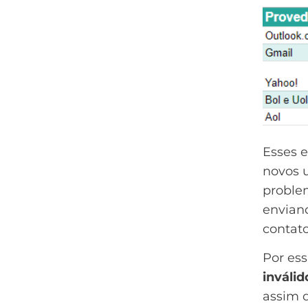
Esses 
novos u
proble
envian
contato
Por ess
inváli
assim 