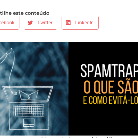
ilhe este conteúdo
cebook
Twitter
LinkedIn