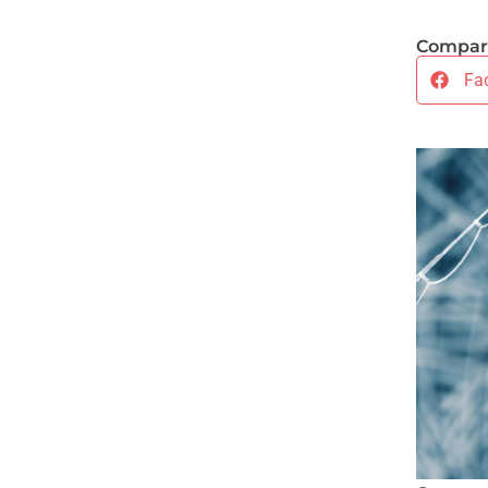
Compart
Fa