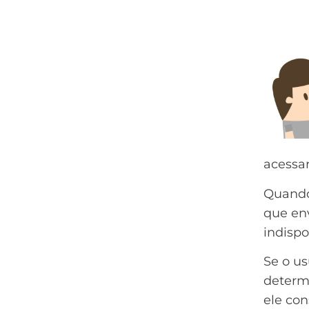
acessar
Quando
que en
indispo
Se o us
determ
ele co