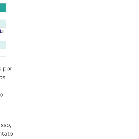
s por
os
ro
s
isso,
ntato