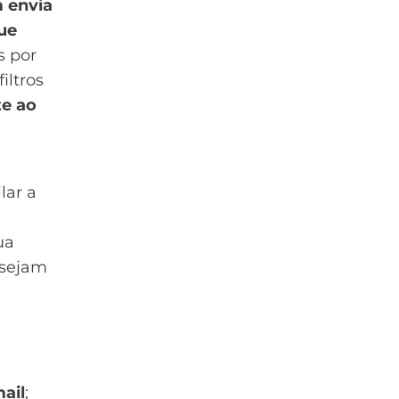
m envia
ue
s por
iltros
e ao
lar a
ua
 sejam
mail
;