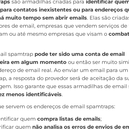
raps
são armadilhas criadas para
identificar que
 para contatos inexistentes ou para endereços q
há muito tempo sem abrir emails
. Elas são criada
res de email, empresas que vendem serviços de f
pam ou até mesmo empresas que visam o
combat
il spamtrap
pode ter sido uma conta de email
eira em algum momento
ou então ser muito simi
ereço de email real. Ao enviar um email para um
p, a resposta do provedor será de aceitação da s
em. Isso garante que essas armadilhas de email
ez menos identificáveis
.
ue servem os endereços de email spamtraps:
entificar quem
compra listas de emails
;
rificar quem
não
analisa os erros de envios de e