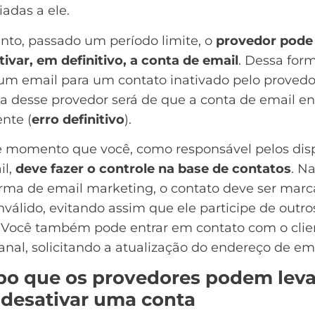
iadas a ele.
nto, passado um período limite, o
provedor pode 
tivar, em definitivo, a conta de email
. Dessa form
um email para um contato inativado pelo provedor
a desse provedor será de que a conta de email en
ente (
erro definitivo
).
e momento que você, como responsável pelos
dis
il
,
deve fazer o controle na base de contatos
. N
orma de email marketing
, o contato deve ser mar
válido, evitando assim que ele participe de outro
. Você também pode entrar em contato com o clie
anal, solicitando a atualização do endereço de ema
o que os provedores podem leva
 desativar uma conta