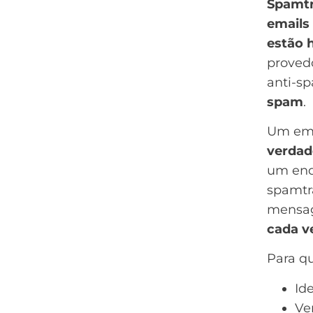
Spamt
emails
estão 
provedo
anti-s
spam
.
Um ema
verdad
um end
spamtra
mensag
cada v
Para q
Id
Ve