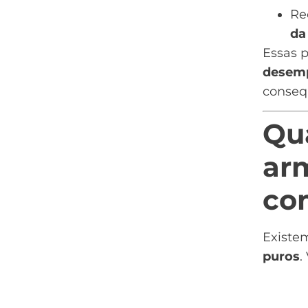
Re
d
Essas p
desem
conseq
Qua
ar
co
Existe
puros
.