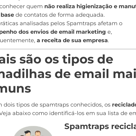
conhecer quem
não realiza higienização e man
a
base
de contatos de forma adequada.
ráticas analisadas pelos Spamtraps afetam o
penho dos
envios de email marketing
e,
uentemente,
a receita de sua empresa
.
is são os tipos de
madilhas de email ma
muns
m dois tipos de spamtraps conhecidos, os
reciclad
 Veja abaixo como identificá-los em sua
lista de e
Spamtraps recicl