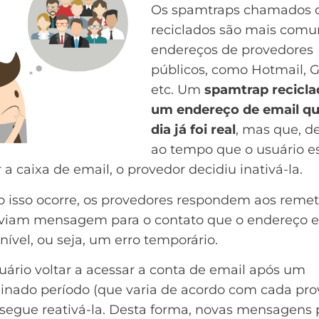
Os spamtraps chamados 
reciclados são mais comu
endereços de provedores
públicos, como
Hotmail
, 
etc. Um
spamtrap recicla
um endereço de email q
dia já foi real
, mas que, d
ao tempo que o usuário e
 a caixa de email, o provedor decidiu inativá-la.
 isso ocorre, os provedores respondem aos reme
viam mensagem para o contato que o
endereço e
nível, ou seja, um erro temporário
.
uário voltar a acessar a conta de email após um
inado período (que varia de acordo com cada pro
nsegue reativá-la. Desta forma, novas mensagen