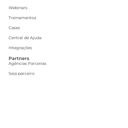
Webinars
Treinamentos
Cases
Central de Ajuda
Integrações
Partners
Agências Parceiras
Seja parceiro
A Dinamize
Quem Somos
Fale Conosco
Ações sociais
Trabalhe Conosco