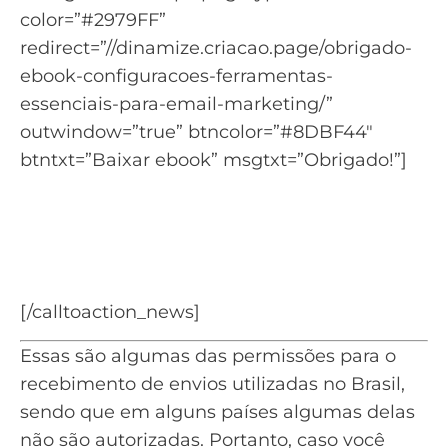
color=”#2979FF”
redirect=”//dinamize.criacao.page/obrigado-
ebook-configuracoes-ferramentas-
essenciais-para-email-marketing/”
outwindow=”true” btncolor=”#8DBF44″
btntxt=”Baixar ebook” msgtxt=”Obrigado!”]
Saiba quais as configurações
essenciais para envios de
email marketing
[/calltoaction_news]
Essas são algumas das permissões para o
recebimento de envios utilizadas no Brasil,
sendo que em alguns países algumas delas
não são autorizadas. Portanto, caso você