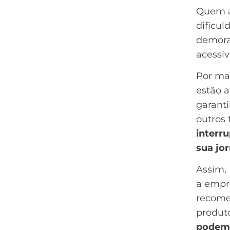
Quem ac
dificu
demoram
acessív
Por ma
estão a
garanti
outros 
interr
sua jo
Assim, 
a empr
recome
produto
podem 