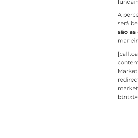
fundam
A perce
será be
são as
maneira
[callto
conten
Market
redirec
market
btntxt
Dúvi
mar
Baixe