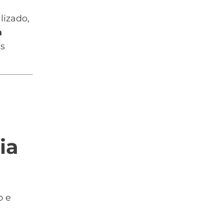
lizado,
a
as
ia
o e