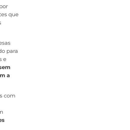
por
tes que
s
esas
do para
s e
sem
em a
os com
em
es