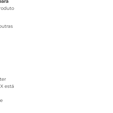
para
roduto
outras
ter
UX está
 e