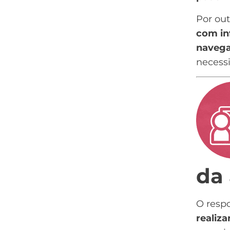
Por out
com in
navega
necessi
da
O resp
realiza