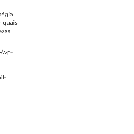
tégia
 quais
essa
e/wp-
il-