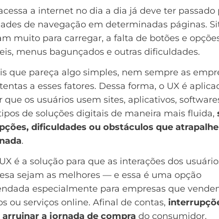
essa a internet no dia a dia já deve ter passado 
ldades de navegação em determinadas páginas. Si
 muito para carregar, a falta de botões e opçõe
eis, menus bagunçados e outras dificuldades.
is que pareça algo simples, nem sempre as empr
tentas a esses fatores. Dessa forma, o UX é aplica
r que os usuários usem sites, aplicativos, software
tipos de soluções digitais de maneira mais fluida,
upções, dificuldades ou obstáculos que atrapalh
rnada
.
UX é a solução para que as interações dos usuári
esa sejam as melhores — e essa é uma opção
ndada especialmente para empresas que vend
s ou serviços online. Afinal de contas,
interrupçõ
arruinar a
jornada de compra
do consumidor.