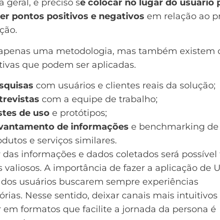
 geral, é preciso s
e colocar no lugar do usuário 
er pontos positivos e negativos
em relação ao p
ção.
 apenas uma metodologia, mas também existem 
tivas que podem ser aplicadas.
squisas
com usuários e clientes reais da solução;
trevistas
com a equipe de trabalho;
stes de uso
e protótipos;
vantamento de informações
e benchmarking de
odutos e serviços similares.
r das informações e dados coletados será possível 
s valiosos. A importância de fazer a aplicação de 
o dos usuários buscarem sempre experiências
tórias. Nesse sentido, deixar canais mais intuitivos
 em formatos que facilite a jornada da
persona
é