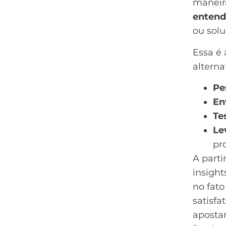
maneira
entend
ou solu
Essa é
alterna
Pe
En
Te
Le
pr
A parti
insight
no fat
satisfa
apostar