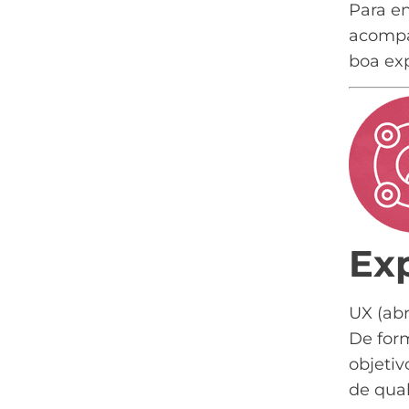
Para en
acompa
boa exp
Ex
UX (abr
De for
objeti
de qual