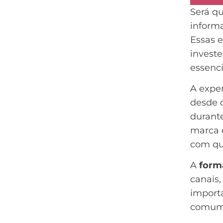
Será qu
informa
Essas 
invest
essenc
A exper
desde 
durante
marca e
com que
A
form
canais
import
comum: