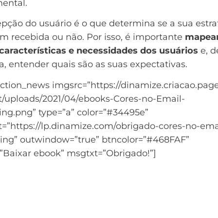
ental.
pção do usuário é o que determina se a sua estra
m recebida ou não. Por isso, é importante
mapear
 características e necessidades dos usuários
e, d
, entender quais são as suas expectativas.
action_news imgsrc=”https://dinamize.criacao.pag
t/uploads/2021/04/ebooks-Cores-no-Email-
ing.png” type=”a” color=”#34495e”
t=”https://lp.dinamize.com/obrigado-cores-no-ema
ing” outwindow=”true” btncolor=”#468FAF”
=”Baixar ebook” msgtxt=”Obrigado!”]
das sobre o layout do seu email
keting?
 o ebook sobre Cores no Email Marketing