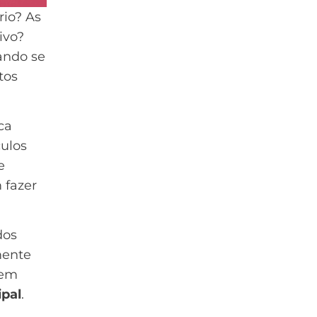
rio? As
ivo?
ando se
tos
ca
ulos
e
 fazer
dos
mente
 em
ipal
.