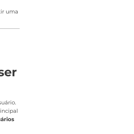
tir uma
ser
uário.
incipal
ários