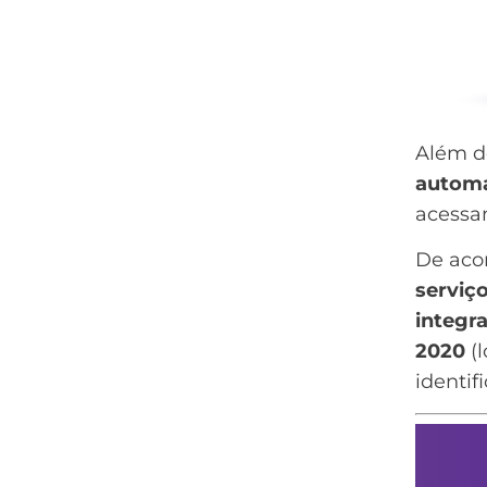
Além d
automá
acessa
De aco
serviç
integr
2020
(l
identif