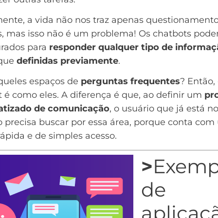
mente, a vida não nos traz apenas questionament
s, mas isso não é um problema! Os chatbots pode
urados para
responder qualquer tipo de informa
 que
definidas previamente
.
queles espaços de
perguntas frequentes
? Então,
 é como eles. A diferença é que, ao definir um
pr
tizado de comunicação
, o usuário que já está n
o precisa buscar por essa área, porque conta co
ápida e de simples acesso.
>
Exemp
de
aplicaç