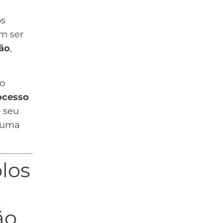
os
m ser
ção
,
 o
ocesso
o seu
m uma
los
ão