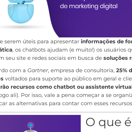
e serem úteis para apresentar
informações de f
tica
, os
chatbots
ajudam (e muito!) os usuários 
m seu site e redes sociais em busca de
soluções 
rdo com a
Gartner
, empresa de consultoria,
25% 
os
voltados para suporte ao público em geral e cli
arão recursos como chatbot ou assistente virtual
ogo ali). Por isso, vale a pena começar a se organi
icar as alternativas para contar com esses recursos
O que é