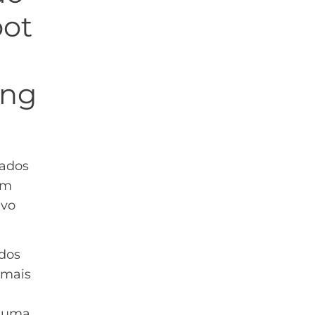
bot
ing
zados
ém
ivo
 dos
 mais
alguma