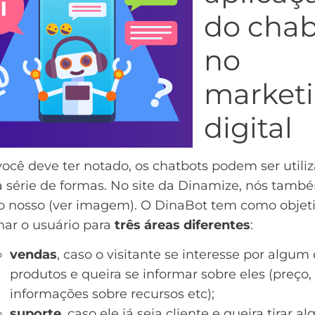
do cha
no
market
digital
cê deve ter notado, os chatbots podem ser utili
 série de formas. No site da Dinamize, nós tamb
o nosso (ver imagem). O DinaBot tem como objet
nar o usuário para
três áreas diferentes
:
vendas
, caso o visitante se interesse por algum
produtos e queira se informar sobre eles (preço,
informações sobre recursos etc);
suporte
, caso ele já seja cliente e queira tirar 