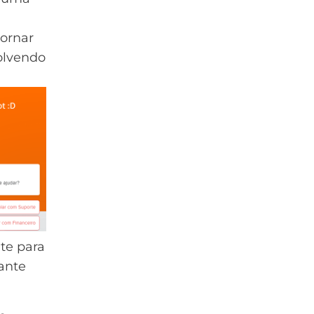
tornar
olvendo
nte para
rante