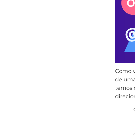
Como vo
de uma
temos 
direcio