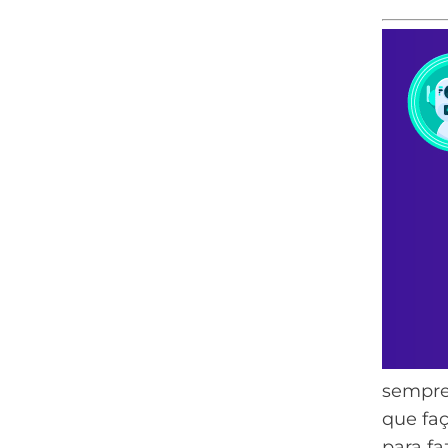
sempre
que fa
para fa