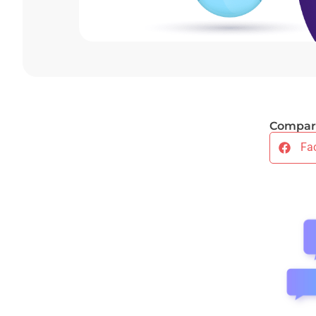
Compart
Fa