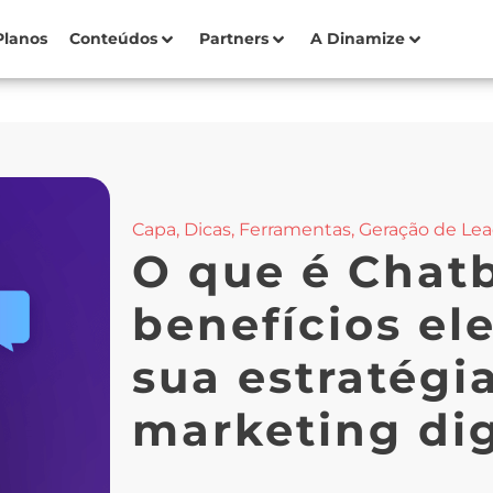
Planos
Conteúdos
Partners
A Dinamize
Capa
,
Dicas
,
Ferramentas
,
Geração de Le
O que é Chatb
benefícios el
sua estratégi
marketing dig