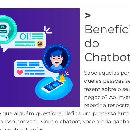
>
Benefíc
do
Chatbo
Sabe aquelas pe
que as pessoas 
fazem sobre o se
negócio? Ao invé
repetir a resposta
 que alguém questiona, defina um processo aut
ça isso por você. Com o chatbot, você ainda ganh
zer outras tarefas.