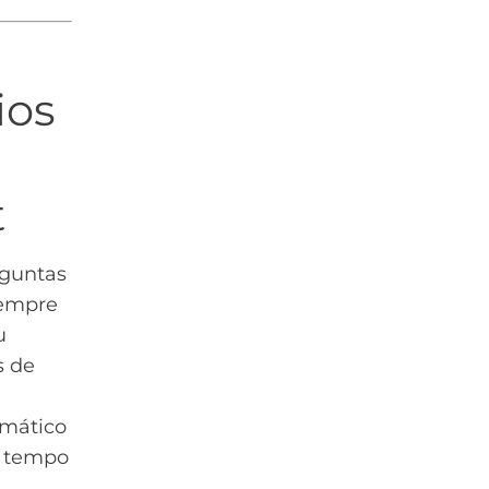
ios
t
rguntas
sempre
u
s de
omático
a tempo