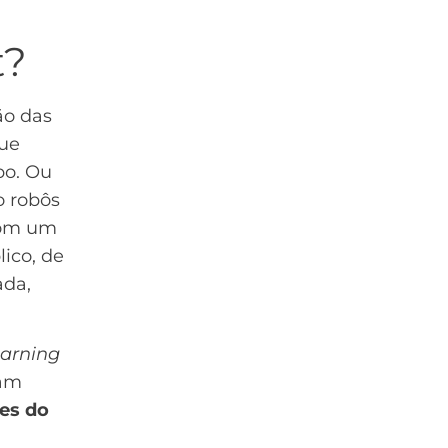
t?
ão das
que
po. Ou
o robôs
com um
ico, de
ada,
arning
tam
es do