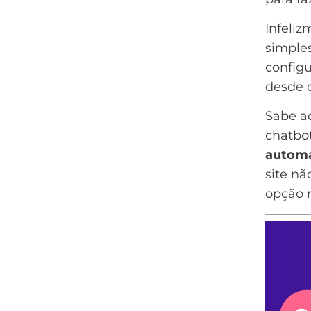
Infeliz
simple
config
desde
Sabe a
chatbot
automa
site nã
opção r