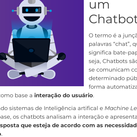
um
Chatbo
O termo é a junç
palavras “chat”, 
significa bate-pa
seja, Chatbots sã
se comunicam 
determinado públ
forma automatiz
como base a
interação do usuário
.
ndo sistemas de Inteligência artifical e
Machine Le
ase, os chatbots analisam a interação e apresen
esposta que esteja de acordo com as necessidad
o
.