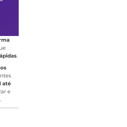
orma
que
rápidas
.
dos
entes
 até
zar e
.