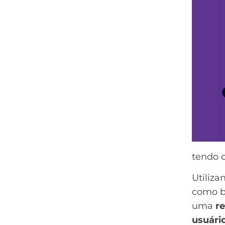
tendo 
Utiliza
como b
uma
r
usuári