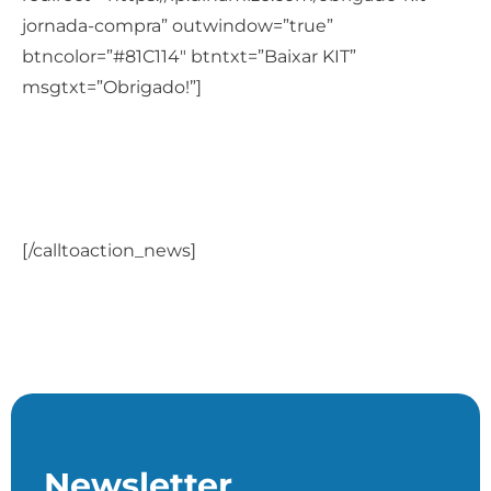
jornada-compra” outwindow=”true”
btncolor=”#81C114″ btntxt=”Baixar KIT”
msgtxt=”Obrigado!”]
Quer aprender mais sobre a
jornada de compra?
Baixe o KIT da Jornada de Compra
[/calltoaction_news]
Newsletter