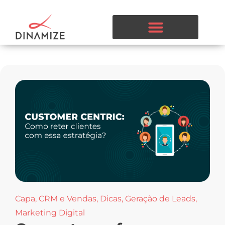
Capa
,
CRM e Vendas
,
Dicas
,
Geração de Leads
,
Marketing Digital