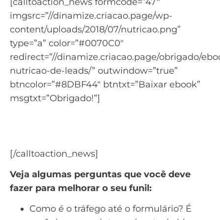
[calltoaction_news formcode=”47″
imgsrc=”//dinamize.criacao.page/wp-
content/uploads/2018/07/nutricao.png”
type=”a” color=”#0070C0″
redirect=”//dinamize.criacao.page/obrigado/ebo
nutricao-de-leads/” outwindow=”true”
btncolor=”#8DBF44″ btntxt=”Baixar ebook”
msgtxt=”Obrigado!”]
Saiba como usar a nutrição de leads para
gerar novas vendas
[/calltoaction_news]
Veja algumas perguntas que você deve
fazer para melhorar o seu funil:
Como é o tráfego até o formulário? É