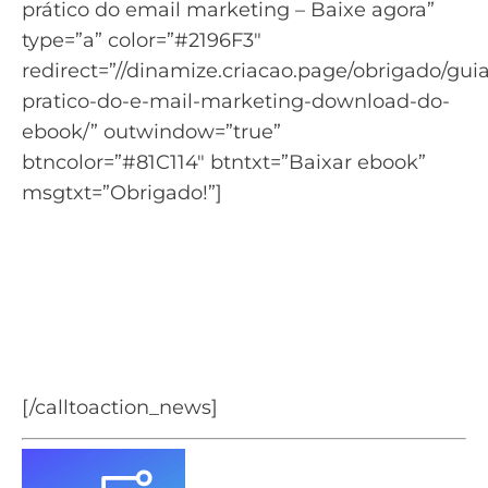
prático do email marketing – Baixe agora”
type=”a” color=”#2196F3″
redirect=”//dinamize.criacao.page/obrigado/guia
pratico-do-e-mail-marketing-download-do-
ebook/” outwindow=”true”
btncolor=”#81C114″ btntxt=”Baixar ebook”
msgtxt=”Obrigado!”]
Quer aprender mais sobre começar no
email marketing?
Criamos um guia completo sobre Email
Marketing para você saber tudo sobre esse
recurso
[/calltoaction_news]