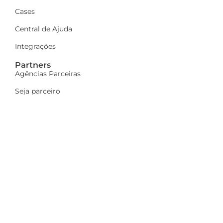
Cases
Central de Ajuda
Integrações
Partners
Agências Parceiras
Seja parceiro
A Dinamize
Quem Somos
Fale Conosco
Ações sociais
Trabalhe Conosco
Mais
Identidade visual
Newsletter