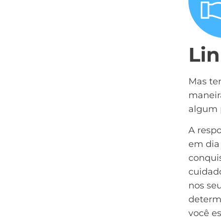
Li
Mas ten
maneira
algum 
A respo
em dia 
conquis
cuidad
nos seu
determ
você es