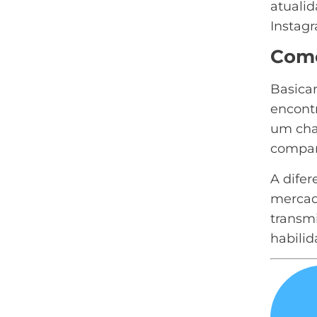
atuali
Instag
Como
Basica
encontr
um cha
compar
A difer
mercado
transmi
habilid