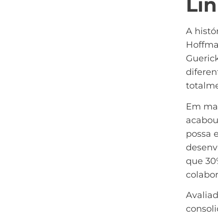
Li
A histó
Hoffman
Gueric
diferen
totalme
Em mai
acabou
possa 
desenvo
que 30
colabor
Avaliad
consol