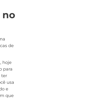
 no
uma
icas de
, hoje
o para
 ter
ocê usa
do e
em que