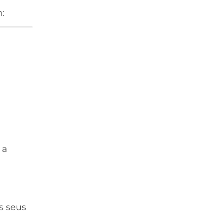
:
 a
s seus