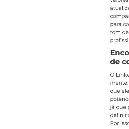
atualiz
compar
para co
tom de
profiss
Enco
de c
O Linke
mente,
que ele
potenci
já que 
definir
Por iss