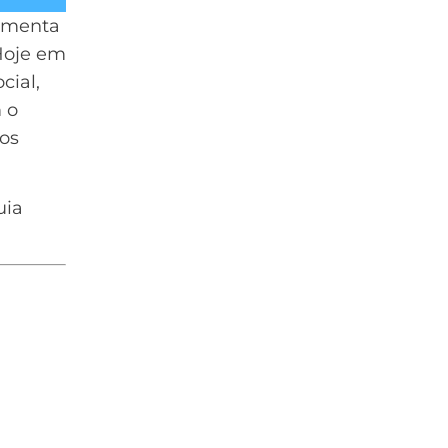
ramenta
Hoje em
cial,
 o
os
uia