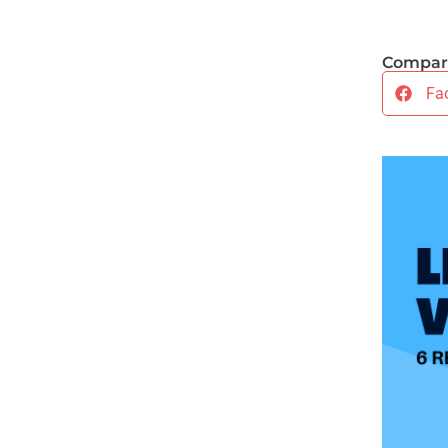
Compart
Fa