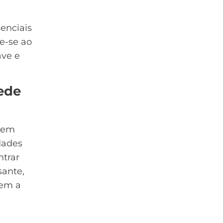
enciais
te-se ao
ave e
rede
o em
dades
ntrar
sante,
dem a