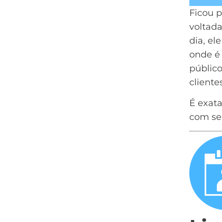
Ficou 
voltad
dia, el
onde é 
públic
clientes
É exat
com sei