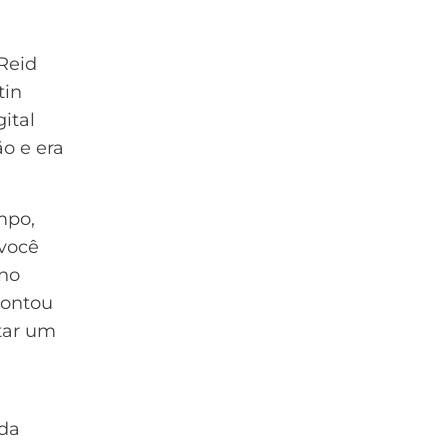
Reid
tin
ital
ão e era
mpo,
você
 no
pontou
tar um
 da