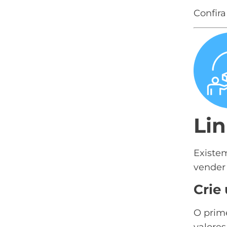
Confira
Li
Existe
vender 
Crie
O prim
valores