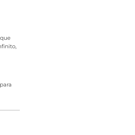
 que
inito,
 para