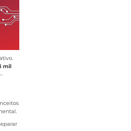
tivo.
3 mil
—
e
onceitos
mental.
separar