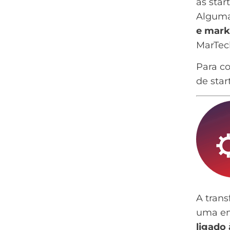
as star
Alguma
e mark
MarTec
Para c
de star
A trans
uma em
ligado