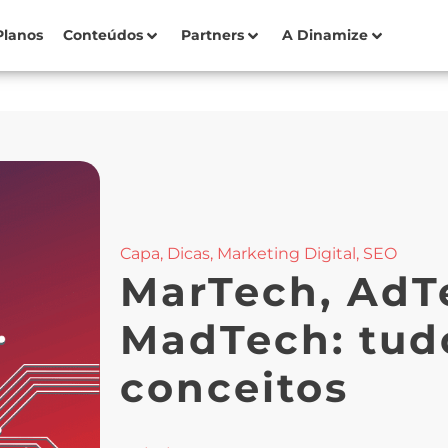
Planos
Conteúdos
Partners
A Dinamize
Capa
,
Dicas
,
Marketing Digital
,
SEO
MarTech, AdT
MadTech: tud
conceitos