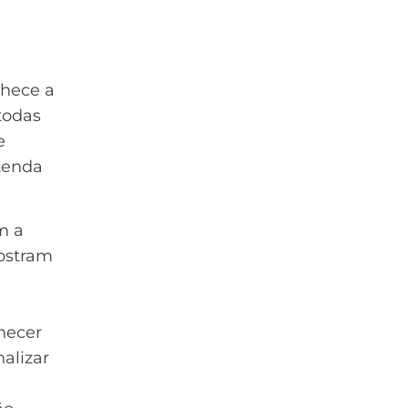
nhece a
todas
e
ntenda
m a
mostram
hecer
alizar