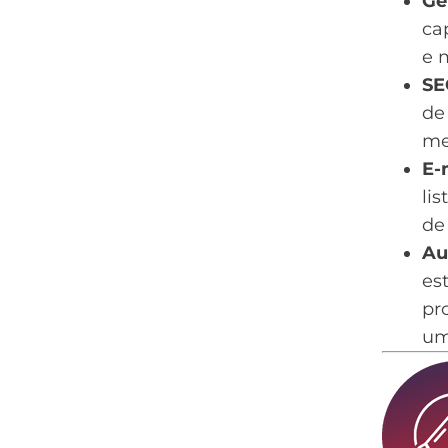
Ge
ca
e 
SE
de
me
E-
lis
de
Au
es
pr
um