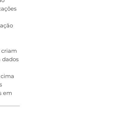
ão
cações
zação
criam
m dados
 acima
s
es em