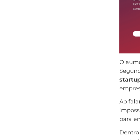
O aumen
Segun
startu
empres
Ao fal
impossí
para en
Dentro 