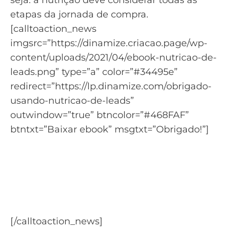
etapas da
jornada de compra
.
[calltoaction_news
imgsrc=”https://dinamize.criacao.page/wp-
content/uploads/2021/04/ebook-nutricao-de-
leads.png” type=”a” color=”#34495e”
redirect=”https://lp.dinamize.com/obrigado-
usando-nutricao-de-leads”
outwindow=”true” btncolor=”#468FAF”
btntxt=”Baixar ebook” msgtxt=”Obrigado!”]
Saiba como usar a nutrição
de leads para gerar novas
vendas
Baixe o ebook Nutrição de Leads
[/calltoaction_news]