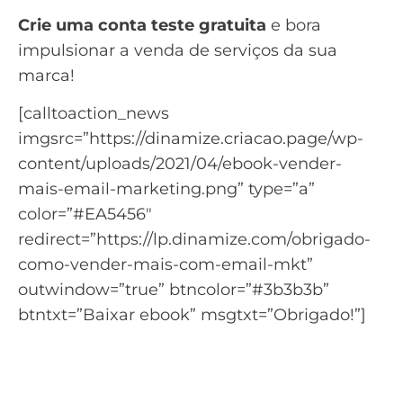
Crie uma conta teste gratuita
e bora
impulsionar a venda de serviços da sua
marca!
[calltoaction_news
imgsrc=”https://dinamize.criacao.page/wp-
content/uploads/2021/04/ebook-vender-
mais-email-marketing.png” type=”a”
color=”#EA5456″
redirect=”https://lp.dinamize.com/obrigado-
como-vender-mais-com-email-mkt”
outwindow=”true” btncolor=”#3b3b3b”
btntxt=”Baixar ebook” msgtxt=”Obrigado!”]
Quer saber como o Email
Marketing pode ajudar a