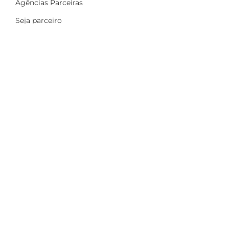
Agências Parceiras
Seja parceiro
A Dinamize
Quem Somos
Fale Conosco
Ações sociais
Trabalhe Conosco
Mais
Identidade visual
Newsletter
Indique e ganhe
Política de privacidade