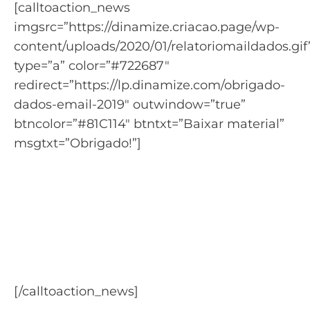
[calltoaction_news
imgsrc=”https://dinamize.criacao.page/wp-
content/uploads/2020/01/relatoriomaildados.gif
type=”a” color=”#722687″
redirect=”https://lp.dinamize.com/obrigado-
dados-email-2019″ outwindow=”true”
btncolor=”#81C114″ btntxt=”Baixar material”
msgtxt=”Obrigado!”]
Está gostando deste
conteúdo?
Temos um material com
diversos dados sobre email
marketing no Brasil
[/calltoaction_news]