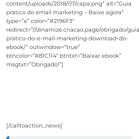
content/uploads/2018/07/capa.png” alt=”Guia
prático do email marketing – Baixe agora”
type=”a” color=”#2196F3″
redirect=”//dinamize.criacao.page/obrigado/guia
pratico-do-e-mail-marketing-download-do-
ebook/” outwindow=”true”
btncolor=”#81C114″ btntxt=”Baixar ebook”
msgtxt=”Obrigado!”]
Quer aprender mais sobre começar no
email marketing?
Criamos um guia completo sobre Email
Marketing para você saber tudo sobre esse
recurso
[/calltoaction_news]