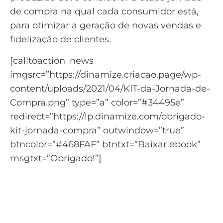
de compra
na qual cada consumidor está,
para otimizar a geração de novas vendas e
fidelização de clientes.
[calltoaction_news
imgsrc=”https://dinamize.criacao.page/wp-
content/uploads/2021/04/KIT-da-Jornada-de-
Compra.png” type=”a” color=”#34495e”
redirect=”https://lp.dinamize.com/obrigado-
kit-jornada-compra” outwindow=”true”
btncolor=”#468FAF” btntxt=”Baixar ebook”
msgtxt=”Obrigado!”]
Quer aprender mais sobre a
jornada de compra?
Baixe o KIT da Jornada de Compra