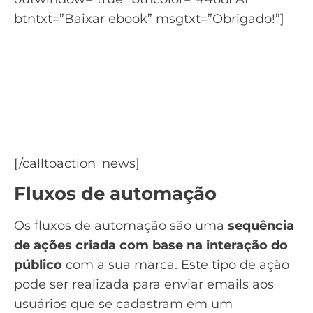
btntxt=”Baixar ebook” msgtxt=”Obrigado!”]
Quer saber como o Email
Marketing pode ajudar a
aumentar suas vendas?
Baixe o ebook de como vender com Email
Marketing
[/calltoaction_news]
Fluxos de automação
Os
fluxos de automação
são uma
sequência
de ações criada com base na interação do
público
com a sua marca. Este tipo de ação
pode ser realizada para enviar emails aos
usuários que se cadastram em um