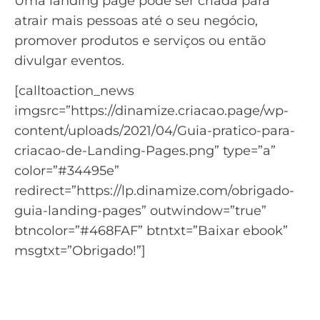
Uma
landing page
pode ser criada para
atrair mais pessoas até o seu negócio,
promover produtos e serviços ou então
divulgar eventos.
[calltoaction_news
imgsrc=”https://dinamize.criacao.page/wp-
content/uploads/2021/04/Guia-pratico-para-
criacao-de-Landing-Pages.png” type=”a”
color=”#34495e”
redirect=”https://lp.dinamize.com/obrigado-
guia-landing-pages” outwindow=”true”
btncolor=”#468FAF” btntxt=”Baixar ebook”
msgtxt=”Obrigado!”]
Aprenda como criar Landing
Pages para capturar novos