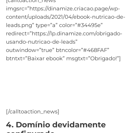
[calltoaction_news
imgsrc=”https://dinamize.criacao.page/wp-
content/uploads/2021/04/ebook-nutricao-de-
leads.png” type=”a” color=”#34495e”
redirect=”https://lp.dinamize.com/obrigado-
usando-nutricao-de-leads”
outwindow=”true” btncolor=”#468FAF”
btntxt=”Baixar ebook” msgtxt=”Obrigado!”]
Saiba como usar a nutrição
de leads para gerar novas
vendas
Baixe o ebook Nutrição de Leads
[/calltoaction_news]
4. Domínio devidamente