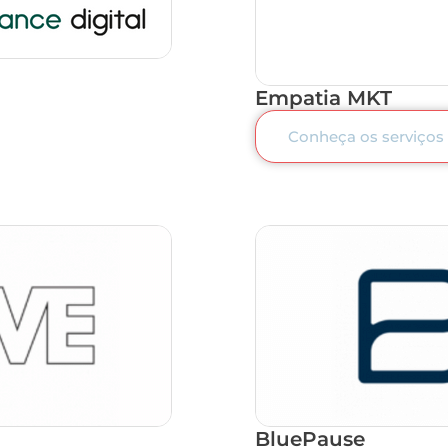
Empatia MKT
Conheça os serviços
BluePause