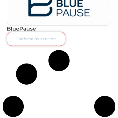
BluePause
Conheça os serviços