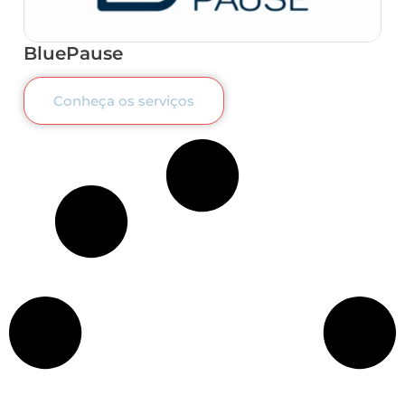
BluePause
Conheça os serviços