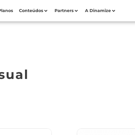
Planos
Conteúdos
Partners
A Dinamize
sual