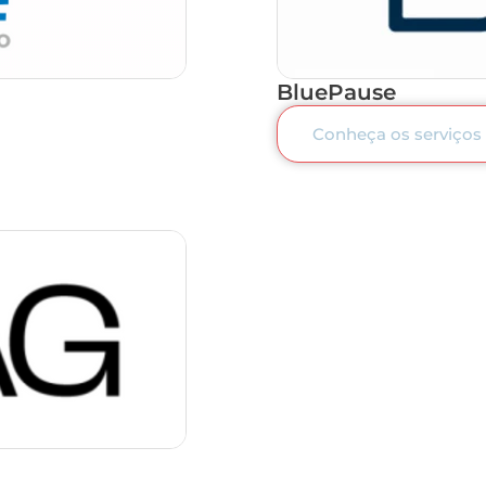
BluePause
Conheça os serviços