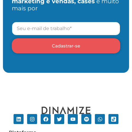
marketing e vendas, cases
e muito
mais por
Cadastrar-se